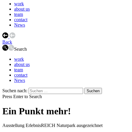
work
about us
team
contact
News
Back
Search
work
about us
team
contact
News
Suchen nach:
Press Enter to Search
Ein Punkt mehr!
Ausstellung ErlebnisREICH Naturpark ausgezeichnet