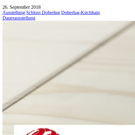
26. September 2018
Ausstellung
Schloss Doberlug
Doberlug-Kirchhain
Dauerausstellung