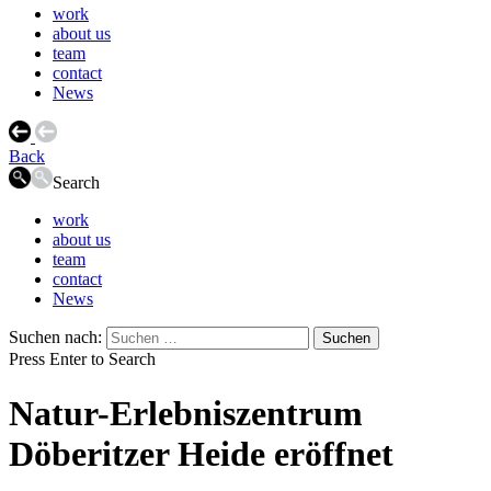
work
about us
team
contact
News
Back
Search
work
about us
team
contact
News
Suchen nach:
Press Enter to Search
Natur-Erlebniszentrum
Döberitzer Heide eröffnet