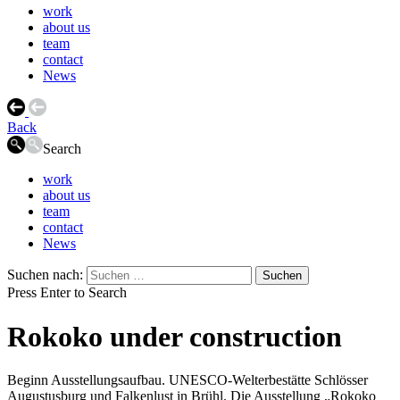
work
about us
team
contact
News
Back
Search
work
about us
team
contact
News
Suchen nach:
Press Enter to Search
Rokoko under construction
Beginn Ausstellungsaufbau. UNESCO-Welterbestätte Schlösser
Augustusburg und Falkenlust in Brühl. Die Ausstellung „Rokoko