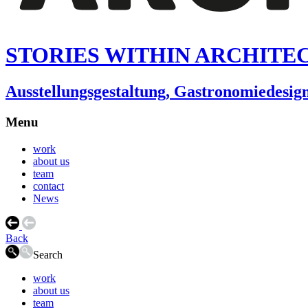
STORIES WITHIN ARCHITE
Ausstellungsgestaltung, Gastronomiedesi
Menu
work
about us
team
contact
News
Back
Search
work
about us
team