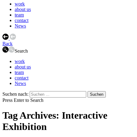
work
about us
team
contact
News
Back
Search
work
about us
team
contact
News
Suchen nach:
Press Enter to Search
Tag Archives: Interactive
Exhibition