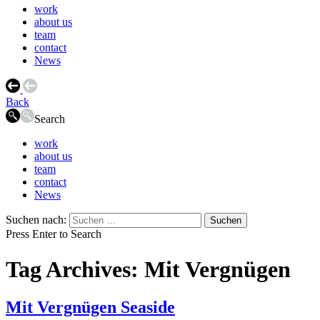
work
about us
team
contact
News
Back
Search
work
about us
team
contact
News
Suchen nach:
Press Enter to Search
Tag Archives: Mit Vergnügen
Mit Vergnügen Seaside