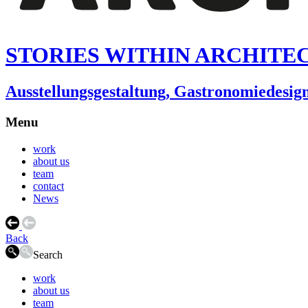
STORIES WITHIN ARCHITE
Ausstellungsgestaltung, Gastronomiedesi
Menu
work
about us
team
contact
News
Back
Search
work
about us
team