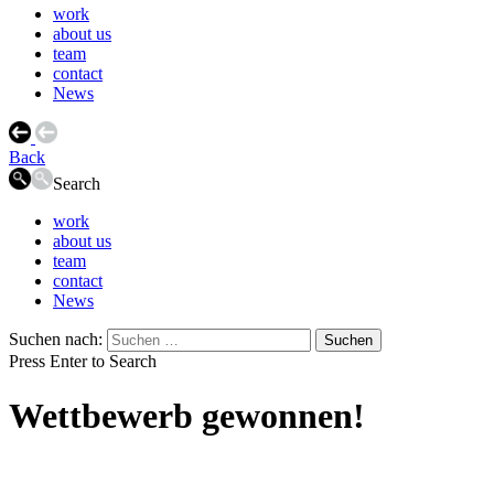
work
about us
team
contact
News
Back
Search
work
about us
team
contact
News
Suchen nach:
Press Enter to Search
Wettbewerb gewonnen!