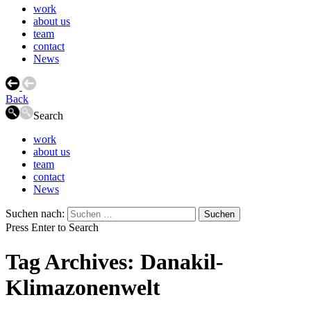
work
about us
team
contact
News
Back
Search
work
about us
team
contact
News
Suchen nach:
Press Enter to Search
Tag Archives: Danakil-
Klimazonenwelt