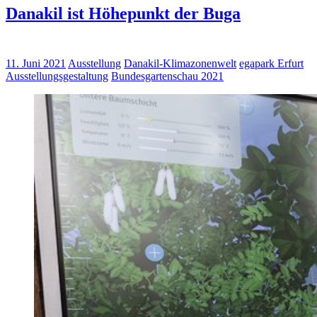
Danakil ist Höhepunkt der Buga
11. Juni 2021
Ausstellung
Danakil-Klimazonenwelt
egapark Erfurt
Ausstellungsgestaltung
Bundesgartenschau 2021