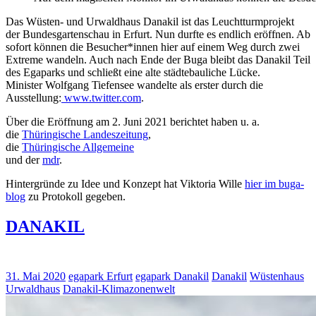
Das Wüsten- und Urwaldhaus Danakil ist das Leuchtturmprojekt
der Bundesgartenschau in Erfurt. Nun durfte es endlich eröffnen. Ab
sofort können die Besucher*innen hier auf einem Weg durch zwei
Extreme wandeln. Auch nach Ende der Buga bleibt das Danakil Teil
des Egaparks und schließt eine alte städtebauliche Lücke.
Minister Wolfgang Tiefensee wandelte als erster durch die
Ausstellung:
www.twitter.com
.
Über die Eröffnung am 2. Juni 2021 berichtet haben u. a.
die
Thüringische Landeszeitung
,
die
Thüringische Allgemeine
und der
mdr
.
Hintergründe zu Idee und Konzept hat Viktoria Wille
hier im buga-
blog
zu Protokoll gegeben.
DANAKIL
31. Mai 2020
egapark Erfurt
egapark Danakil
Danakil
Wüstenhaus
Urwaldhaus
Danakil-Klimazonenwelt