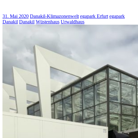
31. Mai 2020
Danakil-Klimazonenwelt
egapark Erfurt
egapark
Danakil
Danakil
Wüstenhaus
Urwaldhaus