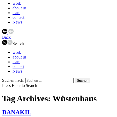
work
about us
team
contact
News
Back
Search
work
about us
team
contact
News
Suchen nach:
Press Enter to Search
Tag Archives: Wüstenhaus
DANAKIL