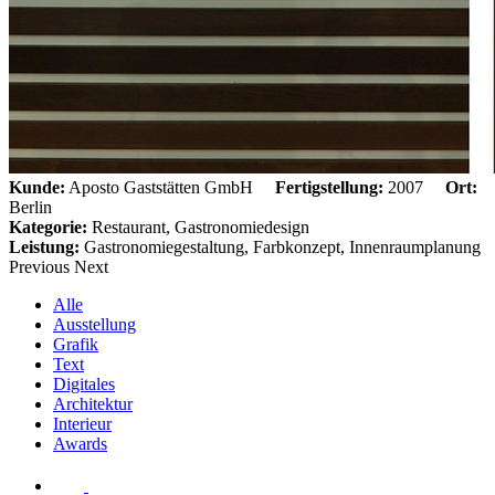
Kunde:
Aposto Gaststätten GmbH
Fertigstellung:
2007
Ort:
Berlin
Kategorie:
Restaurant, Gastronomiedesign
Leistung:
Gastronomiegestaltung, Farbkonzept, Innenraumplanung
Previous
Next
Alle
Ausstellung
Grafik
Text
Digitales
Architektur
Interieur
Awards