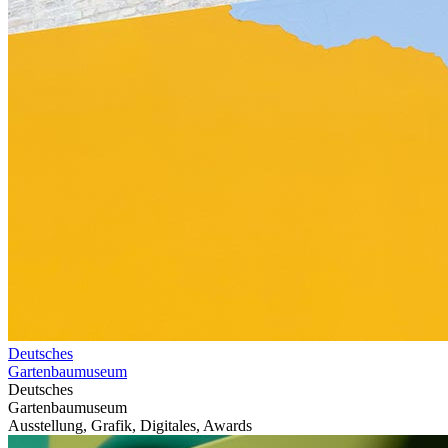
Deutsches
Gartenbaumuseum
Deutsches
Gartenbaumuseum
Ausstellung, Grafik, Digitales, Awards