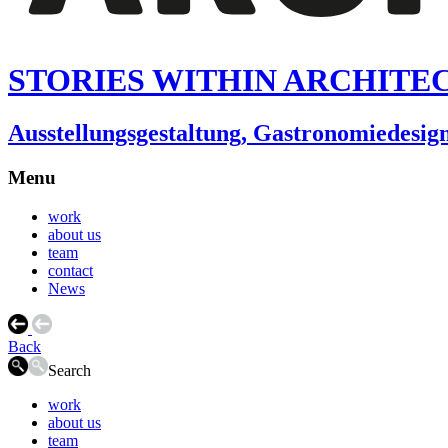
STORIES WITHIN ARCHITE
Ausstellungsgestaltung, Gastronomiedesi
Menu
work
about us
team
contact
News
Back
Search
work
about us
team