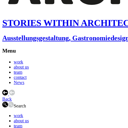
STORIES WITHIN ARCHITE
Ausstellungsgestaltung, Gastronomiedesi
Menu
work
about us
team
contact
News
Back
Search
work
about us
team